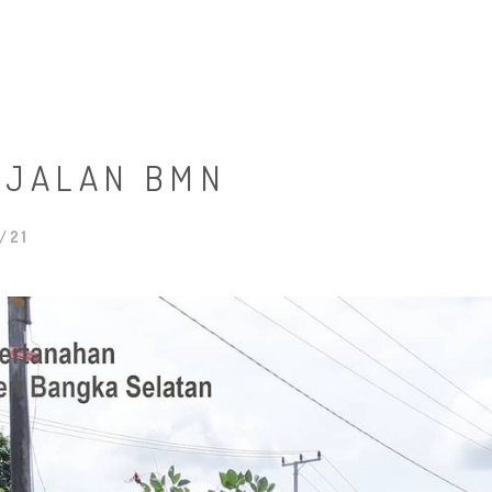
HOME
TENTANG K
 JALAN BMN
/21